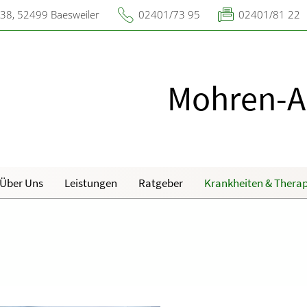
 38, 52499 Baesweiler
02401/73 95
02401/81 22
Mohren-A
Über Uns
Leistungen
Ratgeber
Krankheiten & Therap
Reiseimpfungen A-Z
Magen und Darm
H
N
Unsere Apotheke
Notfälle A-Z
Herz, Gefäße, Kreislauf
B
O
Das e-Rezept ist da: Wir
lösen es ein!
d Lunge
Nahrungsergänzungsmittel A-Z
Stoffwechsel
K
R