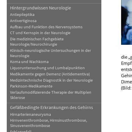
Hintergrundwissen Neurologie
Schwerpunkt Haut
Blut, Krebs und Infektionen
Service
Neurologie
Antiepileptika
Sprachen
Haut, Haare und Nägel
Immunkarte
Schmerz- und Schla
Antivertiginosa
Aufbau und Funktion des Nervensystems
Anmessen
Psychische Erkrankungen
Frauenkrankheiten
CT und Kernspin in der Neurologie
Die medizinischen Fachgebiete
Neurologie/Neurochirurgie
Klinisch-neurologische Untersuchungen in der
Neurologie
die „
Koma und Wachkoma
Empfi
Liquoruntersuchung und Lumbalpunktion
entst
Medikamente gegen Demenz (Antidementiva)
Gehir
Medizintechnische Diagnostik in der Neurologie
Dimen
Parkinson-Medikamente
(Bild
Verlaufsmodifizierende Therapie der Multiplen
Sklerose
Gefäßbedingte Erkrankungen des Gehirns
Hirnarterienaneurysma
Hirnvenenthrombose, Hirnsinusthrombose,
Sinusvenenthrombose
Schlaganfall