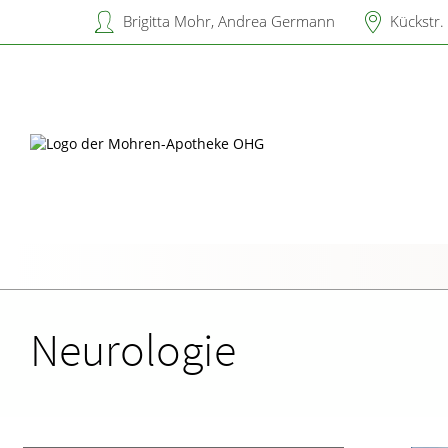
Brigitta Mohr, Andrea Germann
Kückstr.
Übersicht
Erkrankungen im Alter
Unerfüllter Kinderwunsch
Beipackzettelsuche
Augen
Kinderkrankheiten
Neurologie
Reservierung
Sexualmedizin
Schwangerschaft
IGel-Check A-Z
Zähne und Kiefer
Notdienst
Ästhetische Chirurgie
Geburt und Stillzeit
Laborwerte A-Z
HNO, Atemwege un